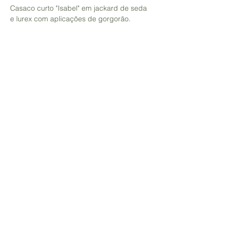
Casaco curto "Isabel" em jackard de seda
e lurex com aplicações de gorgorão.
HOPE - Coleção Cápsula
Peça única, veste do 36 ao 40 e pode ser
feito sob medida noutros tamanhos.
Contacto
Envios, Trocas e Devoluções
Política d
e Privacidade