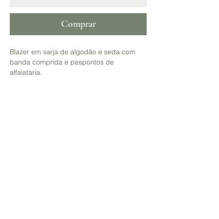
Comprar
Blazer em sarja de algodão e seda com
banda comprida e pespontos de
alfaiataria.
Para outros tamanhos, sob medida, entre
em contacto com o atelier.
65% algodão 35% seda
A manequim mede 1,68mt e veste tamanho
38.
Contacto
Envios, Trocas e Devoluções
Política d
e Privacidade