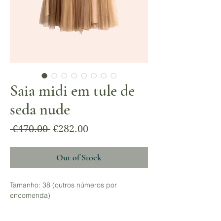
Saia midi em tule de
seda nude
Regular
Sale
 €470.00 
€282.00
Price
Price
Out of Stock
Tamanho: 38 (outros números por
encomenda)